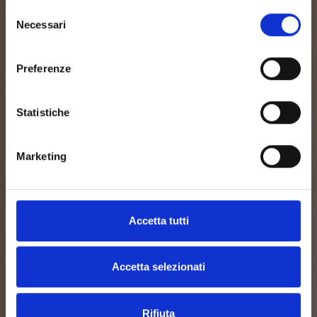
Selezione
Necessari
del
consenso
Preferenze
Hotel Tiziano,
Statistiche
nature, sport, fun and relaxation
Marketing
Book directly through our website to get the best
rate and enjoy Milan
Accetta tutti
Accetta selezionati
Rifiuta