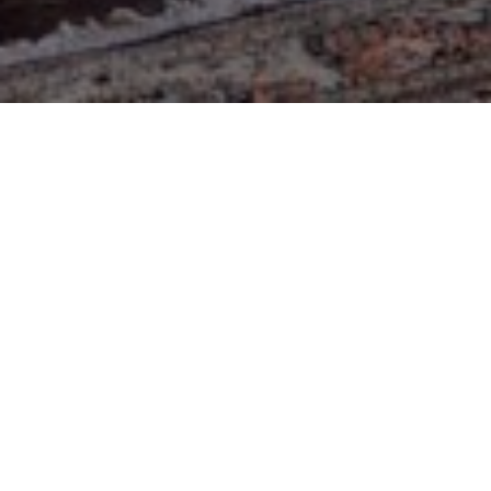
Hotel Tiziano: a hotel to discover
Your
room
immersed in the coolest area of â€‹â€‹
Milan
,
between nature and sport. Perfect for your physical well-
being with comfortable and designed furnishings.
Check our outdoor spaces
Check our spaces